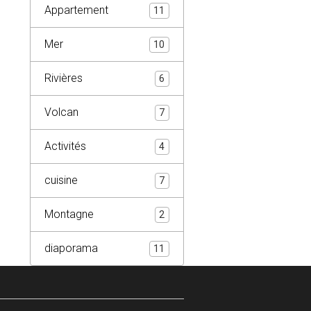
Appartement
11
Mer
10
Rivières
6
Volcan
7
Activités
4
cuisine
7
Montagne
2
diaporama
11