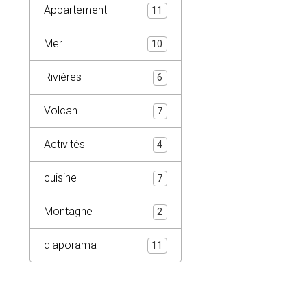
Appartement
11
Mer
10
Rivières
6
Volcan
7
Activités
4
cuisine
7
Montagne
2
diaporama
11