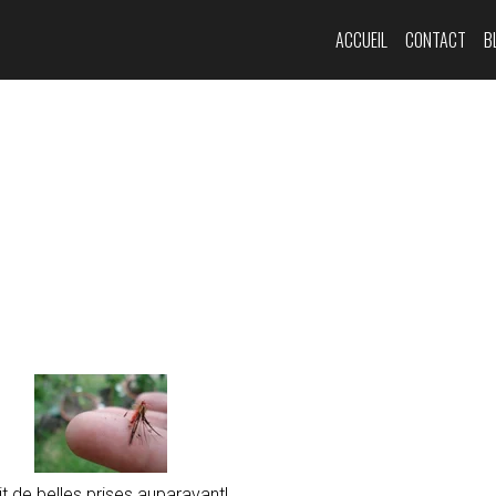
ACCUEIL
CONTACT
B
 de belles prises auparavant!