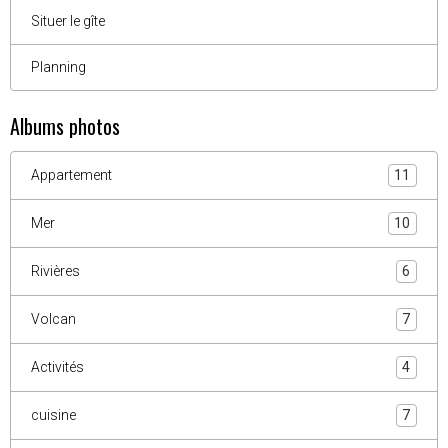
Situer le gîte
Planning
Albums photos
Appartement
11
Mer
10
Rivières
6
Volcan
7
Activités
4
cuisine
7