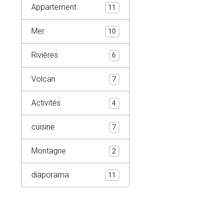
Appartement
11
Mer
10
Rivières
6
Volcan
7
Activités
4
cuisine
7
Montagne
2
diaporama
11