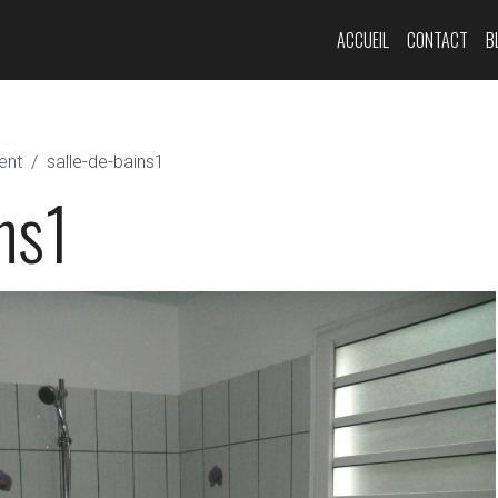
ACCUEIL
CONTACT
B
ent
salle-de-bains1
ns1